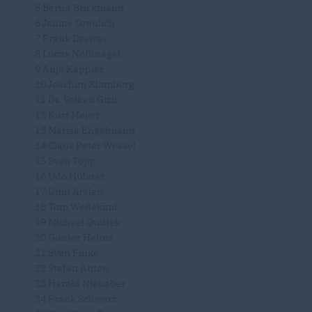
5 Bernd Brickmann
6 Janine Greulich
7 Frank Drewes
8 Lucas Nothnagel
9 Anja Kappler
10 Joachim Klomburg
11 Dr. Volkan Gizli
12 Kurt Meyer
13 Marisa Engelmann
14 Claus Peter Wessel
15 Sven Topp
16 Udo Hübner
17 Ümit Arslan
18 Tom Wedekind
19 Michael Quittek
20 Günter Helms
21 Sven Finke
22 Stefan Anton
23 Harald Nienaber
24 Frank Schwarz