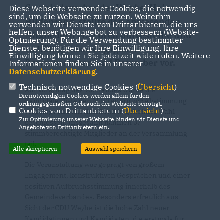
Gemeindeverbandes Weyhe, Heino
Diese Webseite verwendet Cookies, die notwendig
sind, um die Webseite zu nutzen. Weiterhin
Hildebrand, stellte den anwesenden
verwenden wir Dienste von Drittanbietern, die uns
helfen, unser Webangebot zu verbessern (Website-
Mitgliedern eine breit aufgestellte und
Optmierung). Für die Verwendung bestimmter
Dienste, benötigen wir Ihre Einwilligung. Ihre
vielfältige Liste engagierter
Einwilligung können Sie jederzeit widerrufen. Weitere
Bewerberinnen und Bewerber vor.
Informationen finden Sie in unserer
Datenschutzerklärung
.
Technisch notwendige Cookies (
Übersicht
)
Auf Vorschlag des Vorstandes wurde die
Die notwendigen Cookies werden allein für den
Kandidatenliste den Mitgliedern zur Abstimmung
ordnungsgemäßen Gebrauch der Webseite benötigt.
Cookies von Drittanbietern (
Übersicht
)
vorgelegt und anschließend in geheimer Wahl
Zur Optimierung unserer Webseite binden wir Dienste und
beschlossen. Insgesamt nahmen 37
Angebote von Drittanbietern ein.
stimmberechtigte Mitglieder an der Versammlung
teil.
Alle akzeptieren
Auswahl speichern
Die Veranstaltung war geprägt von großem
Engagement, konstruktiven Gesprächen und einer
positiven Aufbruchsstimmung innerhalb des
Gemeindeverbandes. Besonders erfreulich aus
Sicht der CDU Weyhe ist die hohe Zahl neuer
Kandidatinnen und Kandidaten, die erstmals für