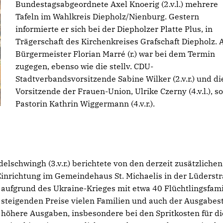
Bundestagsabgeordnete Axel Knoerig (2.v.l.) mehrere
Tafeln im Wahlkreis Diepholz/Nienburg. Gestern
informierte er sich bei der Diepholzer Platte Plus, in
Trägerschaft des Kirchenkreises Grafschaft Diepholz. 
Bürgermeister Florian Marré (r.) war bei dem Termin
zugegen, ebenso wie die stellv. CDU-
Stadtverbandsvorsitzende Sabine Wilker (2.v.r.) und di
Vorsitzende der Frauen-Union, Ulrike Czerny (4.v.l.), s
Pastorin Kathrin Wiggermann (4.v.r.).
schwingh (3.v.r.) berichtete von den derzeit zusätzlichen
Einrichtung im Gemeindehaus St. Michaelis in der Lüderstr
aufgrund des Ukraine-Krieges mit etwa 40 Flüchtlingsfami
steigenden Preise vielen Familien und auch der Ausgabest
 höhere Ausgaben, insbesondere bei den Spritkosten für di