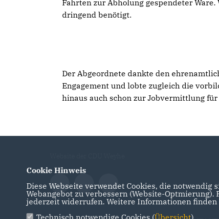
Fahrten zur Abholung gespendeter Ware. 
dringend benötigt.
Der Abgeordnete dankte den ehrenamtlich
Engagement und lobte zugleich die vorbil
hinaus auch schon zur Jobvermittlung für
Website der CDU Weyhe
Cookie Hinweis
Diese Webseite verwendet Cookies, die notwendig si
Webangebot zu verbessern (Website-Optmierung). Fü
jederzeit widerrufen. Weitere Informationen finden
Technisch notwendige Cookies (
Übersicht
)