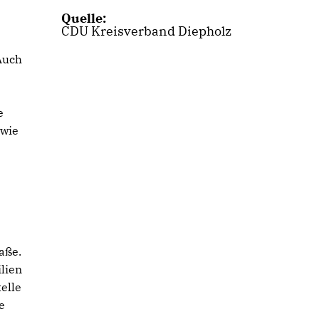
Quelle:
CDU Kreisverband Diepholz
Auch
e
owie
aße.
lien
elle
e