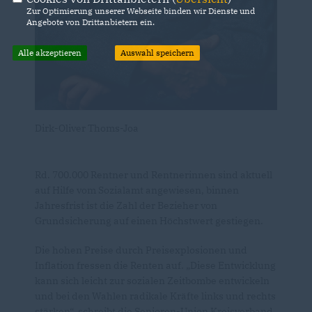
Zur Optimierung unserer Webseite binden wir Dienste und
Angebote von Drittanbietern ein.
Alle akzeptieren
Auswahl speichern
Dirk-Oliver Thoms-Joa
Rd. 700.000 Rentner und Rentnerinnen sind aktuell
auf Hilfe vom Sozialamt angewiesen, binnen
Jahresfrist ist die Zahl der Bezieher von
Grundsicherung auf einen Höchstwert gestiegen.
Die hohen Preise durch Preisexplosionen und
Inflation fressen die Renten auf. „Diese Entwicklung
kann sich leicht zur sozialen Zeitbombe entwickeln
und bei den Wahlen radikale Kräfte links und rechts
stärken“, schreibt die Senioren-Union Kreisverband