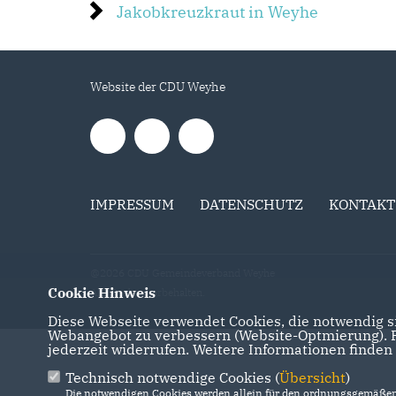
Jakobkreuzkraut in Weyhe
Website der CDU Weyhe
IMPRESSUM
DATENSCHUTZ
KONTAKT
@2026 CDU Gemeindeverband Weyhe
Cookie Hinweis
Alle Rechte vorbehalten.
Diese Webseite verwendet Cookies, die notwendig si
Webangebot zu verbessern (Website-Optmierung). Fü
jederzeit widerrufen. Weitere Informationen finden
Technisch notwendige Cookies (
Übersicht
)
Die notwendigen Cookies werden allein für den ordnungsgemäßen 